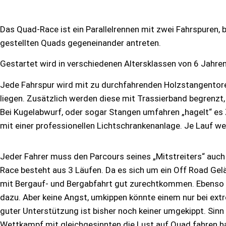
Das Quad-Race ist ein Parallelrennen mit zwei Fahrspuren, 
gestellten Quads gegeneinander antreten.
Gestartet wird in verschiedenen Altersklassen von 6 Jahre
Jede Fahrspur wird mit zu durchfahrenden Holzstangentore
liegen. Zusätzlich werden diese mit Trassierband begrenzt,
Bei Kugelabwurf, oder sogar Stangen umfahren „hagelt“ es 
mit einer professionellen Lichtschrankenanlage. Je Lauf w
Jeder Fahrer muss den Parcours seines „Mitstreiters“ auc
Race besteht aus 3 Läufen. Da es sich um ein Off Road Gel
mit Bergauf- und Bergabfahrt gut zurechtkommen. Ebenso ge
dazu. Aber keine Angst, umkippen könnte einem nur bei ext
guter Unterstützung ist bisher noch keiner umgekippt. Sinn
Wettkampf mit gleichgesinnten die Lust auf Quad fahren ha