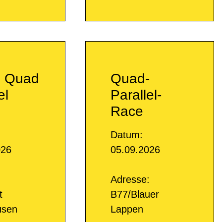
 Quad
Quad-
el
Parallel-
Race
Datum:
026
05.09.2026
:
Adresse:
t
B77/Blauer
usen
Lappen