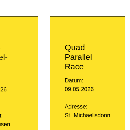
C
Quad
-
Parallel
el-
Race
Datum:
09.05.2026
026
Adresse:
:
St. Michaelisdonn
t
usen