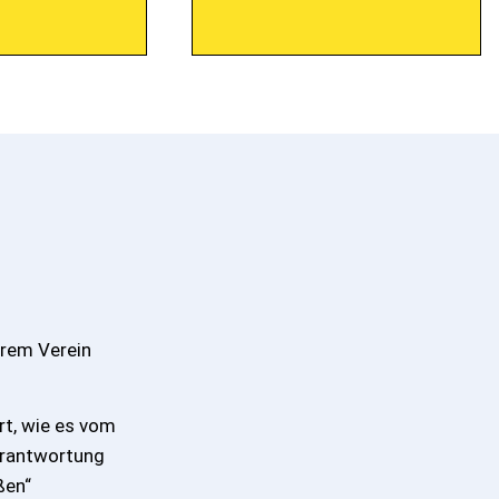
erem Verein
rt, wie es vom
erantwortung
ßen“